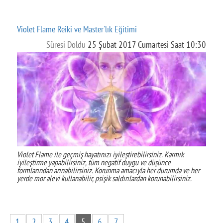
Violet Flame Reiki ve Master'lık Eğitimi
Süresi Doldu
25 Şubat 2017 Cumartesi Saat 10:30
Violet Flame ile geçmiş hayatınızı iyileştirebilirsiniz. Karmık
iyileştirme yapabilirsiniz, tüm negatif duygu ve düşünce
formlarından arınabilirsiniz. Korunma amacıyla her durumda ve her
yerde mor alevi kullanabilir, psişik saldırılardan korunabilirsiniz.
1
2
3
4
5
6
7