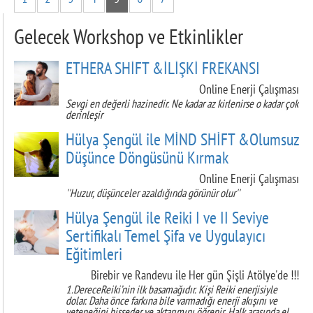
Gelecek Workshop ve Etkinlikler
ETHERA SHİFT &İLİŞKİ FREKANSI
Online Enerji Çalışması
Sevgi en değerli hazinedir. Ne kadar az kirlenirse o kadar çok
derinleşir
Hülya Şengül ile MİND SHİFT &Olumsuz
Düşünce Döngüsünü Kırmak
Online Enerji Çalışması
''Huzur, düşünceler azaldığında görünür olur''
Hülya Şengül ile Reiki I ve II Seviye
Sertifikalı Temel Şifa ve Uygulayıcı
Eğitimleri
Birebir ve Randevu ile Her gün Şişli Atölye'de !!!
1.DereceReiki’nin ilk basamağıdır. Kişi Reiki enerjisiyle
dolar. Daha önce farkına bile varmadığı enerji akışını ve