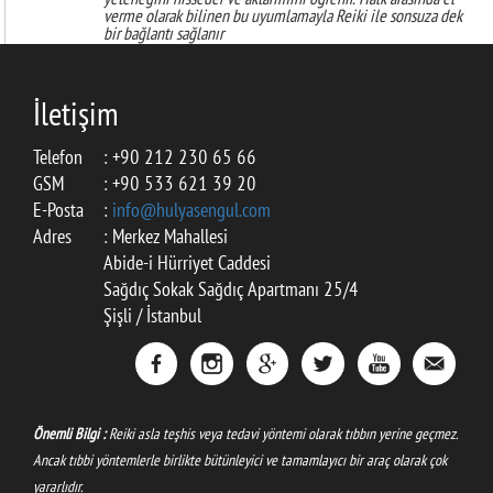
yeteneğini hisseder ve aktarımını öğrenir. Halk arasında el
verme olarak bilinen bu uyumlamayla Reiki ile sonsuza dek
bir bağlantı sağlanır
İletişim
Telefon
: +90 212 230 65 66
GSM
: +90 533 621 39 20
E-Posta
:
info@hulyasengul.com
Adres
: Merkez Mahallesi
Abide-i Hürriyet Caddesi
Sağdıç Sokak Sağdıç Apartmanı 25/4
Şişli / İstanbul
Önemli Bilgi :
Reiki asla teşhis veya tedavi yöntemi olarak tıbbın yerine geçmez.
Ancak tıbbi yöntemlerle birlikte bütünleyici ve tamamlayıcı bir araç olarak çok
yararlıdır.