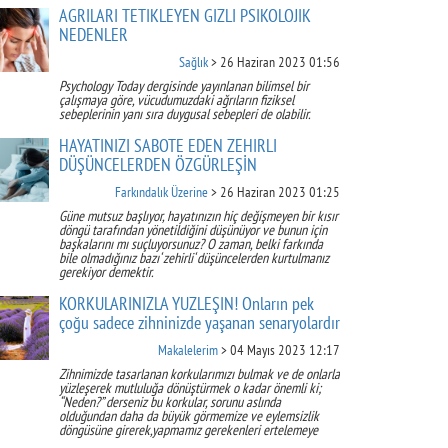
AĞRILARI TETİKLEYEN GİZLİ PSİKOLOJİK
NEDENLER
Sağlık
> 26 Haziran 2023 01:56
Psychology Today dergisinde yayınlanan bilimsel bir
çalışmaya göre, vücudumuzdaki ağrıların fiziksel
sebeplerinin yanı sıra duygusal sebepleri de olabilir.
HAYATINIZI SABOTE EDEN ZEHİRLİ
DÜŞÜNCELERDEN ÖZGÜRLEŞİN
Farkındalık Üzerine
> 26 Haziran 2023 01:25
Güne mutsuz başlıyor, hayatınızın hiç değişmeyen bir kısır
döngü tarafından yönetildiğini düşünüyor ve bunun için
başkalarını mı suçluyorsunuz? O zaman, belki farkında
bile olmadığınız bazı‘ zehirli‘ düşüncelerden kurtulmanız
gerekiyor demektir.
KORKULARINIZLA YÜZLEŞİN! Onların pek
çoğu sadece zihninizde yaşanan senaryolardır
Makalelerim
> 04 Mayıs 2023 12:17
Zihnimizde tasarlanan korkularımızı bulmak ve de onlarla
yüzleşerek mutluluğa dönüştürmek o kadar önemli ki;
“Neden?” derseniz bu korkular, sorunu aslında
olduğundan daha da büyük görmemize ve eylemsizlik
döngüsüne girerek,yapmamız gerekenleri ertelemeye