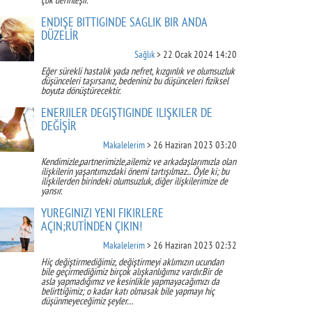
çok derinleşir.
ENDİŞE BİTTİĞİNDE SAĞLIK BİR ANDA
DÜZELİR
Sağlık
> 22 Ocak 2024 14:20
Eğer sürekli hastalık yada nefret, kızgınlık ve olumsuzluk
düşünceleri taşırsanız, bedeniniz bu düşünceleri fiziksel
boyuta dönüştürecektir.
ENERJİLER DEĞİŞTİĞİNDE İLİŞKİLER DE
DEĞİŞİR
Makalelerim
> 26 Haziran 2023 03:20
Kendimizle,partnerimizle,ailemiz ve arkadaşlarımızla olan
ilişkilerin yaşantımızdaki önemi tartışılmaz... Öyle ki; bu
ilişkilerden birindeki olumsuzluk, diğer ilişkilerimize de
yansır.
YÜREĞİNİZİ YENİ FİKİRLERE
AÇIN;RUTİNDEN ÇIKIN!
Makalelerim
> 26 Haziran 2023 02:32
Hiç değiştirmediğimiz, değiştirmeyi aklımızın ucundan
bile geçirmediğimiz birçok alışkanlığımız vardır.Bir de
asla yapmadığımız ve kesinlikle yapmayacağımızı da
belirttiğimiz; o kadar katı olmasak bile yapmayı hiç
düşünmeyeceğimiz şeyler…