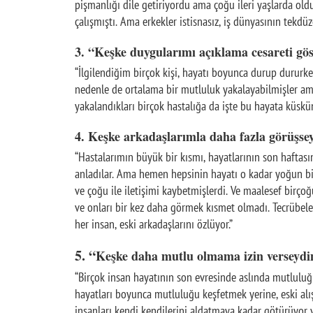
pişmanlığı dile getiriyordu ama çoğu ileri yaşlarda oldu
çalışmıştı. Ama erkekler istisnasız, iş dünyasının tekdü
3. “Keşke duygularımı açıklama cesareti gö
“İlgilendiğim birçok kişi, hayatı boyunca durup dururk
nedenle de ortalama bir mutluluk yakalayabilmişler ama
yakalandıkları birçok hastalığa da işte bu hayata küskü
4. Keşke arkadaşlarımla daha fazla görüşs
“Hastalarımın büyük bir kısmı, hayatlarının son haftası
anladılar. Ama hemen hepsinin hayatı o kadar yoğun bir
ve çoğu ile iletişimi kaybetmişlerdi. Ve maalesef birç
ve onları bir kez daha görmek kısmet olmadı. Tecrübel
her insan, eski arkadaşlarını özlüyor.”
5. “
Keşke daha mutlu olmama izin verseyd
“Birçok insan hayatının son evresinde aslında mutluluğu
hayatları boyunca mutluluğu keşfetmek yerine, eski alış
insanları kendi kendilerini aldatmaya kadar götürüyor