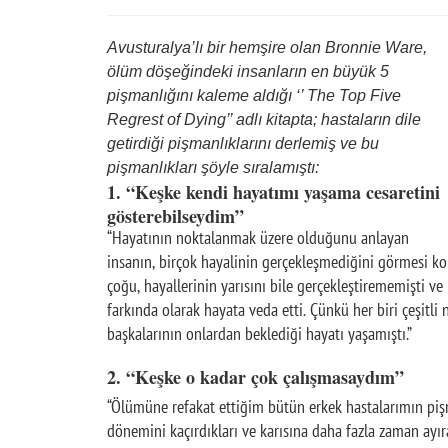
Avusturalya’lı bir hemşire olan Bronnie Ware,
ölüm döşeğindeki insanların en büyük 5
pişmanlığını kaleme aldığı ‘’ The Top Five
Regrest of Dying’’ adlı kitapta; hastaların dile
getirdiği pişmanlıklarını derlemiş ve bu
pişmanlıkları şöyle sıralamıştı:
1. “Keşke kendi hayatımı yaşama cesaretini
gösterebilseydim”
“Hayatının noktalanmak üzere olduğunu anlayan
insanın, birçok hayalinin gerçekleşmediğini görmesi kol
çoğu, hayallerinin yarısını bile gerçekleştirememişti
farkında olarak hayata veda etti. Çünkü her biri çeşitli
başkalarının onlardan beklediği hayatı yaşamıştı.”
2. “Keşke o kadar çok çalışmasaydım”
“Ölümüne refakat ettiğim bütün erkek hastalarımın pişm
dönemini kaçırdıkları ve karısına daha fazla zaman ayı