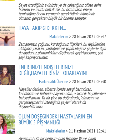
Şayet istediğiniz evinizde ya da çalıştığınız ofiste daha
huzurlu ve mutlu olmak ise, bu ortamların enerji
temizliğine önem vermeniz gerektiğinin bilincinde
olmanız, gerçekten büyük bir öneme sahiptir.
HAYAT AKIP GİDERKEN...
Makalelerim
> 28 Nisan 2022 04:47
Zamanınızın çoğunu; kurduğunuz ilişkileri, bu ilişkilerden
aldığınız yaraları, yaptığınız ve yapmadığınız şeylerle ilgili
duyduğunuz pişmanlıkları düşünerek geçiriyorsanız, çok
şeyi kaçırıyorsunuz.
ENERJİNİZİ ENDİŞELERİNİZE
DEĞİL,HAYALLERİNİZE ODAKLAYIN!
Farkındalık Üzerine
> 28 Nisan 2022 04:30
Hayaller derken, elbette içinde sevgi barındıran,
kendinizin ve bütünün hayrına olan, o sıcacık hayallerden
bahsediyorum. Ya da yine bu doğrultuda, “olmasını ve
gerçekleşmesini istediğiniz şeyler” olarak da
düşünebilirsiniz.
ÖLÜM DÖŞEĞİNDEKİ HASTALARIN EN
BÜYÜK 5 PİŞMANLIĞI
Makalelerim
> 21 Haziran 2021 12:41
Avusturalya’lı bir hemşire olan Bronnie Ware, ölüm