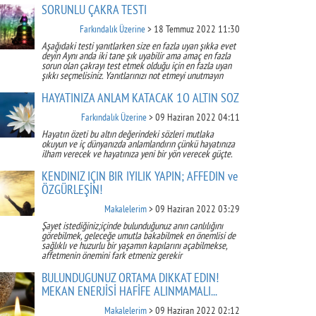
SORUNLU ÇAKRA TESTİ
Farkındalık Üzerine
> 18 Temmuz 2022 11:30
Aşağıdaki testi yanıtlarken size en fazla uyan şıkka evet
deyin Aynı anda iki tane şık uyabilir ama amaç en fazla
sorun olan çakrayı test etmek olduğu için en fazla uyan
şıkkı seçmelisiniz. Yanıtlarınızı not etmeyi unutmayın
HAYATINIZA ANLAM KATACAK 1O ALTIN SÖZ
Farkındalık Üzerine
> 09 Haziran 2022 04:11
Hayatın özeti bu altın değerindeki sözleri mutlaka
okuyun ve iç dünyanızda anlamlandırın çünkü hayatınıza
ilham verecek ve hayatınıza yeni bir yön verecek güçte.
KENDİNİZ İÇİN BİR İYİLİK YAPIN; AFFEDİN ve
ÖZGÜRLEŞİN!
Makalelerim
> 09 Haziran 2022 03:29
Şayet istediğiniz;içinde bulunduğunuz anın canlılığını
görebilmek, geleceğe umutla bakabilmek en önemlisi de
sağlıklı ve huzurlu bir yaşamın kapılarını açabilmekse,
affetmenin önemini fark etmeniz gerekir
BULUNDUĞUNUZ ORTAMA DİKKAT EDİN!
MEKAN ENERJİSİ HAFİFE ALINMAMALI...
Makalelerim
> 09 Haziran 2022 02:12